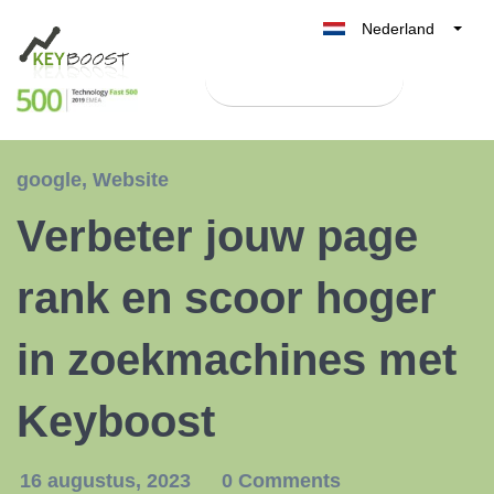
Nederland
Belgique
Test Keyboost gratis
België
France
Deutschland
google
,
Website
UK
Verbeter jouw page
España
Italia
rank en scoor hoger
in zoekmachines met
Keyboost
16 augustus, 2023
0 Comments