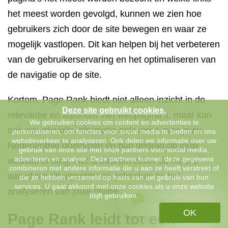
het meest worden gevolgd, kunnen we zien hoe
gebruikers zich door de site bewegen en waar ze
mogelijk vastlopen. Dit kan helpen bij het verbeteren
van de gebruikerservaring en het optimaliseren van
de navigatie op de site.
Kortom, Page Rank biedt niet alleen inzicht in de
Deze site gebruikt cookies.
relevantie en autoriteit van webpagina’s, maar kan
We gebruiken cookies om content en advertenties te
ook waardevolle informatie opleveren over jouw
personaliseren, om functies voor social media te bieden en ons
websiteverkeer te analyseren. Ook delen we informatie over uw
Nederlandse doelgroep en hun gedrag op jouw
gebruik van onze site met onze partners voor social media,
adverteren en analyse. Deze partners kunnen deze gegevens
website of blog. Het is daarom zeker de moeite
combineren met andere informatie die u aan ze heeft verstrekt of
waard om dit algoritme te gebruiken bij het
die ze hebben verzameld op basis van uw gebruik van hun
services. U gaat akkoord met onze cookies als u onze website
analyseren van jouw online aanwezigheid.
blijft gebruiken.
Chat met ons
OK
Page Rank leidt tot een