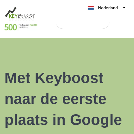
Nederland
Belgique
Test Keyboost gratis
België
France
Deutschland
UK
España
Met Keyboost
Italia
naar de eerste
plaats in Google