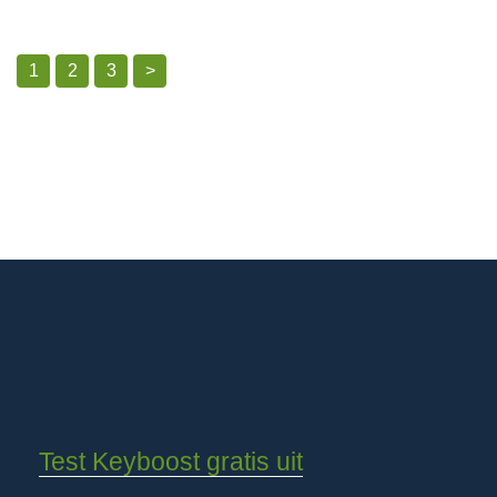
1
2
3
>
Test Keyboost gratis uit