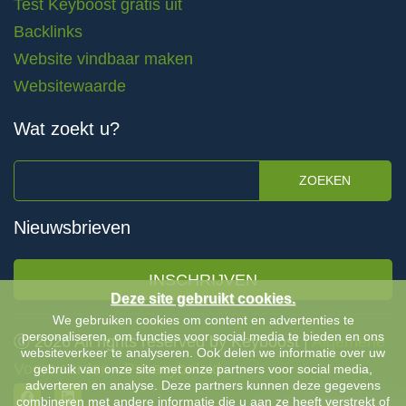
Test Keyboost gratis uit
Backlinks
Website vindbaar maken
Websitewaarde
Wat zoekt u?
ZOEKEN
Nieuwsbrieven
INSCHRIJVEN
Deze site gebruikt cookies.
We gebruiken cookies om content en advertenties te
personaliseren, om functies voor social media te bieden en ons
Ⓒ 2026 All rights reserved by Keyboost |
Algemene
websiteverkeer te analyseren. Ook delen we informatie over uw
Voorwaarden
-
Privacybeleid
gebruik van onze site met onze partners voor social media,
adverteren en analyse. Deze partners kunnen deze gegevens
combineren met andere informatie die u aan ze heeft verstrekt of