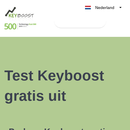
Nederland
Belgique
Test Keyboost gratis
België
France
Deutschland
UK
España
Test Keyboost
Italia
gratis uit