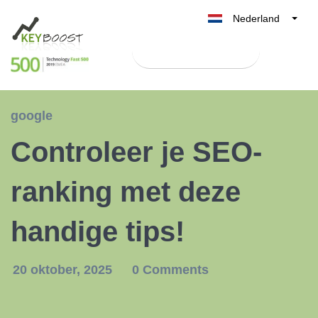
Nederland
Belgique
Test Keyboost gratis
België
France
Deutschland
google
UK
Controleer je SEO-
España
Italia
ranking met deze
handige tips!
20 oktober, 2025
0 Comments