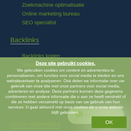
Zoekmachine optimalisatie
Online marketing bureau
SEO specialist
Backlinks
Backlinks kopen
Deze site gebruikt cookies.
Backlink checker
We gebruiken cookies om content en advertenties te
personaliseren, om functies voor social media te bieden en ons
websiteverkeer te analyseren. Ook delen we informatie over uw
Linkbuilding
gebruik van onze site met onze partners voor social media,
adverteren en analyse. Deze partners kunnen deze gegevens
combineren met andere informatie die u aan ze heeft verstrekt of
Linkbuilding uitbesteden
die ze hebben verzameld op basis van uw gebruik van hun
Tool
services. U gaat akkoord met onze cookies als u onze website
blijft gebruiken.
Chat met ons
OK
Onze referenties