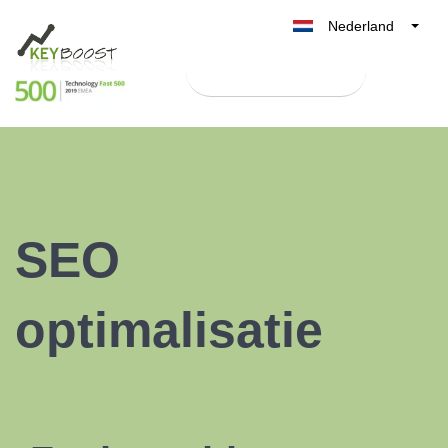
Nederland
Belgique
Test Keyboost gratis
België
France
Deutschland
UK
España
SEO
Italia
optimalisatie