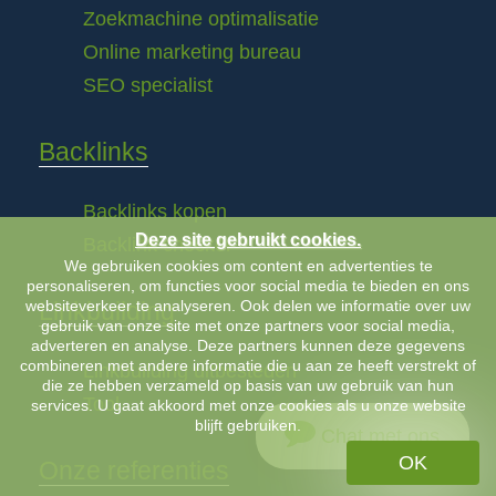
Zoekmachine optimalisatie
Online marketing bureau
SEO specialist
Backlinks
Backlinks kopen
Deze site gebruikt cookies.
Backlink checker
We gebruiken cookies om content en advertenties te
personaliseren, om functies voor social media te bieden en ons
websiteverkeer te analyseren. Ook delen we informatie over uw
Linkbuilding
gebruik van onze site met onze partners voor social media,
adverteren en analyse. Deze partners kunnen deze gegevens
combineren met andere informatie die u aan ze heeft verstrekt of
Linkbuilding uitbesteden
die ze hebben verzameld op basis van uw gebruik van hun
Tool
services. U gaat akkoord met onze cookies als u onze website
blijft gebruiken.
Chat met ons
OK
Onze referenties