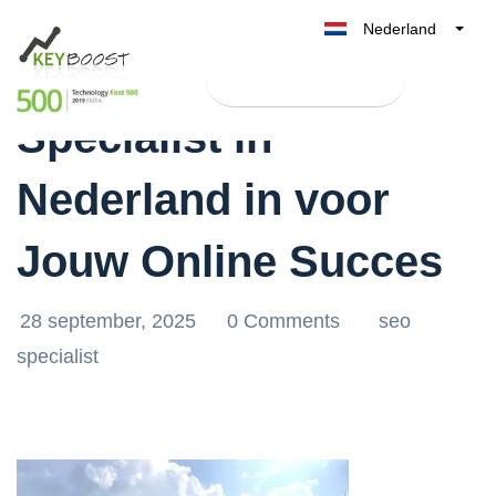
Nederland
Huur de Beste SEO
Belgique
Test Keyboost gratis
België
Specialist in
France
Deutschland
Nederland in voor
UK
España
Jouw Online Succes
Italia
28 september, 2025
0 Comments
seo
specialist