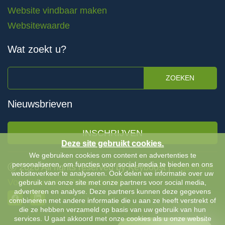
Website vindbaar maken
Websitewaarde
Wat zoekt u?
ZOEKEN
Nieuwsbrieven
INSCHRIJVEN
Deze site gebruikt cookies.
We gebruiken cookies om content en advertenties te
personaliseren, om functies voor social media te bieden en ons
Ⓒ 2026 All rights reserved by Keyboost |
Algemene
websiteverkeer te analyseren. Ook delen we informatie over uw
Voorwaarden
-
Privacybeleid
gebruik van onze site met onze partners voor social media,
adverteren en analyse. Deze partners kunnen deze gegevens
combineren met andere informatie die u aan ze heeft verstrekt of
die ze hebben verzameld op basis van uw gebruik van hun
services. U gaat akkoord met onze cookies als u onze website