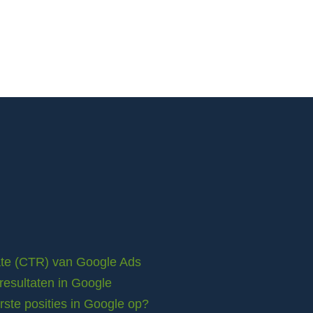
rate (CTR) van Google Ads
resultaten in Google
ste posities in Google op?