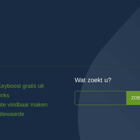
Wat zoekt u?
Keyboost gratis uit
inks
ZO
te vindbaar maken
itewaarde