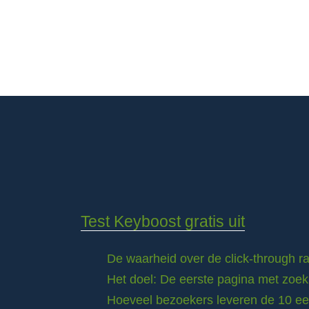
Test Keyboost gratis uit
De waarheid over de click-through 
Het doel: De eerste pagina met zoek
Hoeveel bezoekers leveren de 10 eer