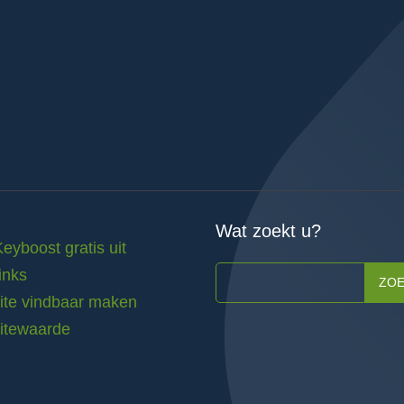
Wat zoekt u?
Keyboost gratis uit
inks
ZO
te vindbaar maken
itewaarde