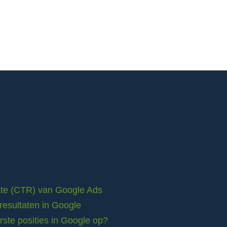
rate (CTR) van Google Ads
resultaten in Google
ste posities in Google op?