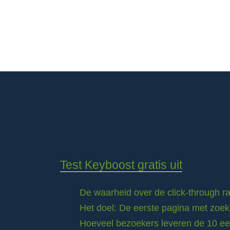
Test Keyboost gratis uit
De waarheid over de click-through 
Het doel: De eerste pagina met zoek
Hoeveel bezoekers leveren de 10 eer