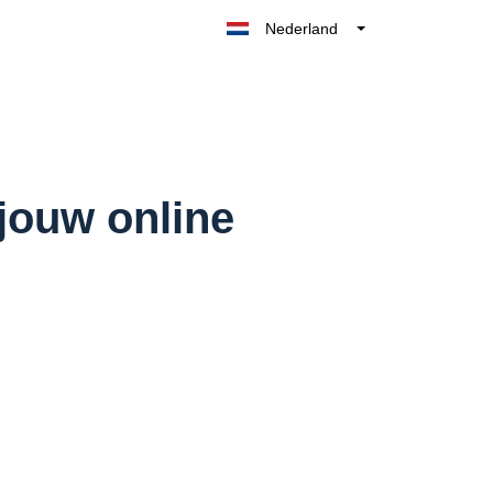
Nederland
Belgique
België
France
Deutschland
UK
jouw online
España
Italia