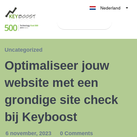
Nederland
Belgique
Test Keyboost gratis
België
France
Deutschland
Uncategorized
UK
Optimaliseer jouw
España
Italia
website met een
grondige site check
bij Keyboost
6 november, 2023
0 Comments