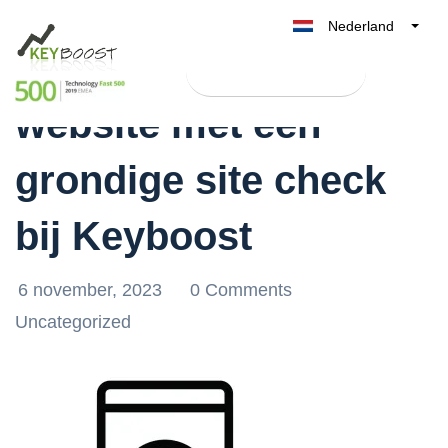
Nederland
Optimaliseer jouw
Belgique
Test Keyboost gratis
België
website met een
France
Deutschland
grondige site check
UK
España
bij Keyboost
Italia
6 november, 2023
0 Comments
Uncategorized