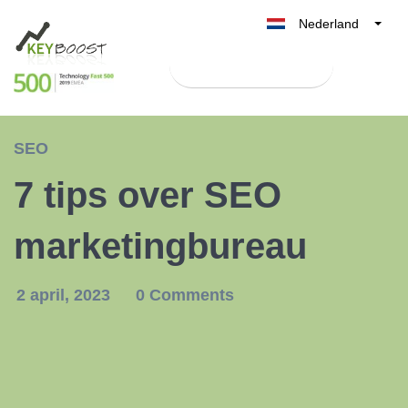
Nederland
Belgique
Test Keyboost gratis
België
France
Deutschland
SEO
UK
7 tips over SEO
España
Italia
marketingbureau
2 april, 2023
0 Comments