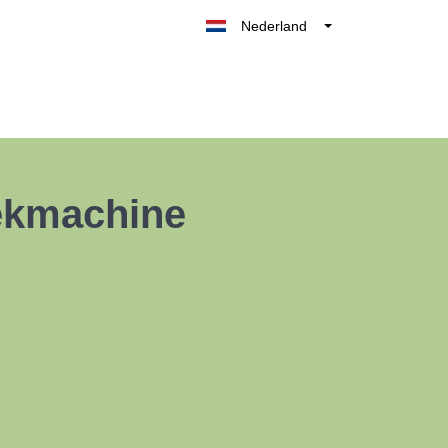
Nederland
Belgique
België
France
Deutschland
UK
ekmachine
España
Italia