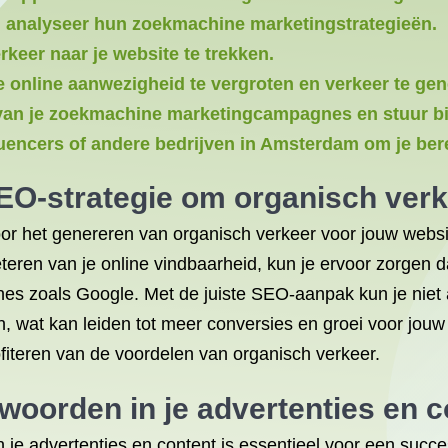
n analyseer hun zoekmachine marketingstrategieën.
rkeer naar je website te trekken.
 online aanwezigheid te vergroten en verkeer te gen
 van je zoekmachine marketingcampagnes en stuur bi
ncers of andere bedrijven in Amsterdam om je berei
EO-strategie om organisch verk
oor het genereren van organisch verkeer voor jouw websi
eren van je online vindbaarheid, kun je ervoor zorgen da
es zoals Google. Met de juiste SEO-aanpak kun je niet
en, wat kan leiden tot meer conversies en groei voor jouw
ofiteren van de voordelen van organisch verkeer.
kwoorden
in je advertenties en c
 je advertenties en content is essentieel voor een succ