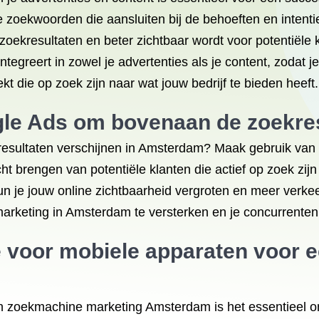
 zoekwoorden die aansluiten bij de behoeften en intenti
zoekresultaten en beter zichtbaar wordt voor potentiële
tegreert in zowel je advertenties als je content, zodat j
kt die op zoek zijn naar wat jouw bedrijf te bieden heeft.
le Ads om bovenaan de zoekresu
kresultaten verschijnen in Amsterdam? Maak gebruik van
cht brengen van potentiële klanten die actief op zoek zij
n je jouw online zichtbaarheid vergroten en meer verkee
keting in Amsterdam te versterken en je concurrenten v
e voor mobiele apparaten voor e
in zoekmachine marketing Amsterdam is het essentieel o