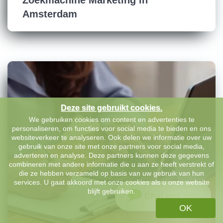
Amsterdam
Deze site gebruikt cookies.
We gebruiken cookies om content en advertenties te
personaliseren, om functies voor social media te bieden en ons
websiteverkeer te analyseren. Ook delen we informatie over uw
gebruik van onze site met onze partners voor social media,
adverteren en analyse. Deze partners kunnen deze gegevens
combineren met andere informatie die u aan ze heeft verstrekt of
die ze hebben verzameld op basis van uw gebruik van hun
services. U gaat akkoord met onze cookies als u onze website
blijft gebruiken.
Chat met ons
OK