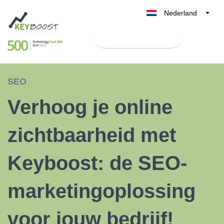
Nederland
Belgique
Test Keyboost gratis
België
France
Deutschland
SEO
UK
Verhoog je online
España
Italia
zichtbaarheid met
Keyboost: de SEO-
marketingoplossing
voor jouw bedrijf!