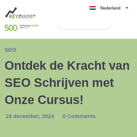
Nederland
Belgique
Test Keyboost gratis
België
France
Deutschland
SEO
UK
Ontdek de Kracht van
España
Italia
SEO Schrijven met
Onze Cursus!
19 december, 2024
0 Comments