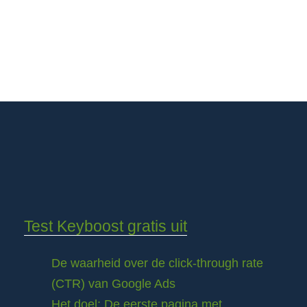
Test Keyboost gratis uit
De waarheid over de click-through rate
(CTR) van Google Ads
Het doel: De eerste pagina met