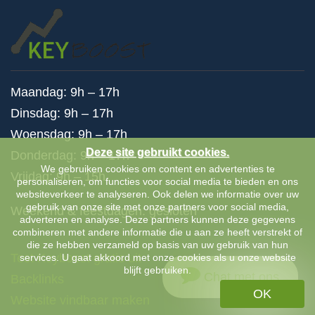
Maandag: 9h – 17h
Dinsdag: 9h – 17h
Woensdag: 9h – 17h
Deze site gebruikt cookies.
Donderdag: 9h – 17h
We gebruiken cookies om content en advertenties te
Vrijdag: 9h – 15h
personaliseren, om functies voor social media te bieden en ons
websiteverkeer te analyseren. Ook delen we informatie over uw
gebruik van onze site met onze partners voor social media,
Weekend & feestdagen: gesloten
adverteren en analyse. Deze partners kunnen deze gegevens
combineren met andere informatie die u aan ze heeft verstrekt of
die ze hebben verzameld op basis van uw gebruik van hun
Test Keyboost gratis uit
services. U gaat akkoord met onze cookies als u onze website
blijft gebruiken.
Chat met ons
Backlinks
OK
Website vindbaar maken