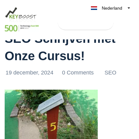
Nederland
Ontdek de Kracht van
Belgique
Test Keyboost gratis
België
SEO Schrijven met
France
Deutschland
Onze Cursus!
UK
España
19 december, 2024
0 Comments
SEO
Italia