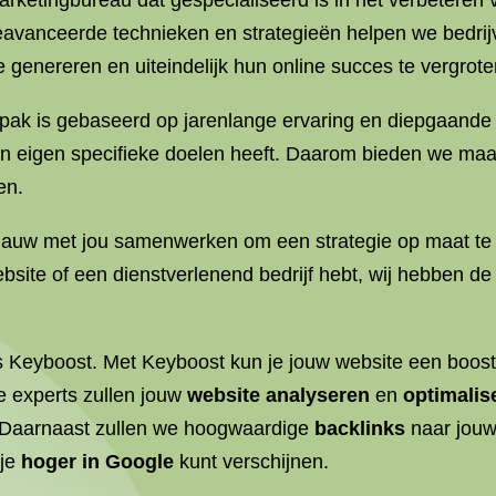
ketingbureau dat gespecialiseerd is in het verbeteren 
vanceerde technieken en strategieën helpen we bedrijv
 genereren en uiteindelijk hun online succes te vergrote
k is gebaseerd op jarenlange ervaring en diepgaande k
 zijn eigen specifieke doelen heeft. Daarom bieden we ma
en.
auw met jou samenwerken om een strategie op maat te ont
site of een dienstverlenend bedrijf hebt, wij hebben d
s Keyboost. Met Keyboost kun je jouw website een boost
e experts zullen jouw
website analyseren
en
optimalis
. Daarnaast zullen we hoogwaardige
backlinks
naar jouw
 je
hoger in Google
kunt verschijnen.