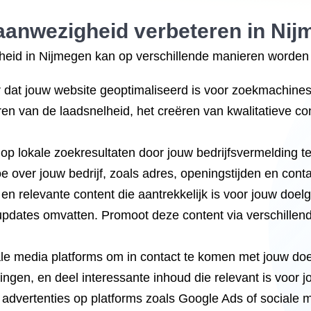
 aanwezigheid verbeteren in Ni
eid in Nijmegen kan op verschillende manieren worden be
r dat jouw website geoptimaliseerd is voor zoekmachines
en van de laadsnelheid, het creëren van kwalitatieve co
op lokale zoekresultaten door jouw bedrijfsvermelding t
oe over jouw bedrijf, zoals adres, openingstijden en con
n relevante content die aantrekkelijk is voor jouw doelg
-updates omvatten. Promoot deze content via verschille
le media platforms om in contact te komen met jouw doe
gen, en deel interessante inhoud die relevant is voor 
advertenties op platforms zoals Google Ads of sociale 