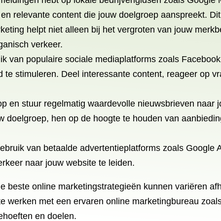
eldingen hebt op lokale bedrijvengidsen zoals Google Mi
n relevante content die jouw doelgroep aanspreekt. Dit 
rketing helpt niet alleen bij het vergroten van jouw mer
ganisch verkeer.
ik van populaire sociale mediaplatforms zoals Facebook
 te stimuleren. Deel interessante content, reageer op 
op en stuur regelmatig waardevolle nieuwsbrieven naar j
ouw doelgroep, hen op de hoogte te houden van aanbied
ebruik van betaalde advertentieplatforms zoals Google 
erkeer naar jouw website te leiden.
e beste online marketingstrategieën kunnen variëren afha
 te werken met een ervaren online marketingbureau zoal
behoeften en doelen.