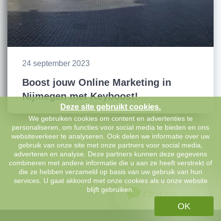
24 september 2023
Boost jouw Online Marketing in
Nijmegen met Keyboost!
Deze site gebruikt cookies.
We gebruiken cookies om content en advertenties te
personaliseren, om functies voor social media te bieden en ons
websiteverkeer te analyseren. Ook delen we informatie over uw
gebruik van onze site met onze partners voor social media,
adverteren en analyse. Deze partners kunnen deze gegevens
combineren met andere informatie die u aan ze heeft verstrekt of
die ze hebben verzameld op basis van uw gebruik van hun
services. U gaat akkoord met onze cookies als u onze website
blijft gebruiken.
Chat met ons
OK