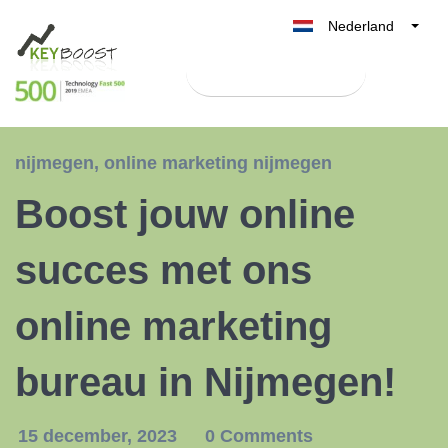
Nederland
Belgique
Test Keyboost gratis
België
France
Deutschland
nijmegen
,
online marketing nijmegen
UK
Boost jouw online
España
Italia
succes met ons
online marketing
bureau in Nijmegen!
15 december, 2023
0 Comments