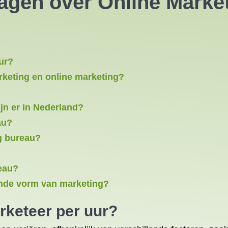
ragen over
Online Marke
ur?
arketing en online marketing?
jn er in Nederland?
au?
g bureau?
eau?
iende vorm van marketing?
rketeer per uur?