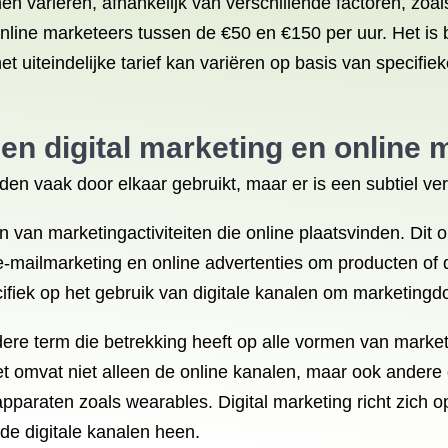
 variëren, afhankelijk van verschillende factoren, zoals 
nline marketeers tussen de €50 en €150 per uur. Het is 
t het uiteindelijke tarief kan variëren op basis van spec
sen digital marketing en online
den vaak door elkaar gebruikt, maar er is een subtiel ve
n van marketingactiviteiten die online plaatsvinden. Dit
-mailmarketing en online advertenties om producten of 
cifiek op het gebruik van digitale kanalen om marketingd
dere term die betrekking heeft op alle vormen van marke
Het omvat niet alleen de online kanalen, maar ook andere 
e apparaten zoals wearables. Digital marketing richt zich
de digitale kanalen heen.