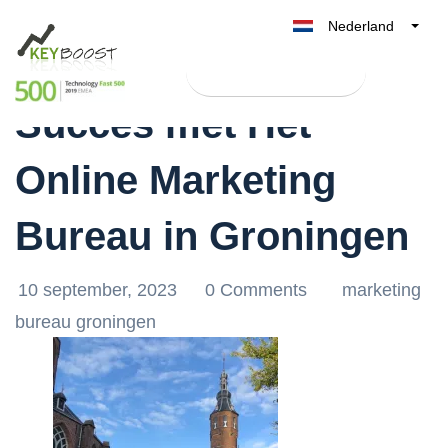
Nederland
Boost je Online
Belgique
Test Keyboost gratis
België
Succes met Hét
France
Deutschland
Online Marketing
UK
España
Bureau in Groningen
Italia
10 september, 2023
0 Comments
marketing
bureau groningen