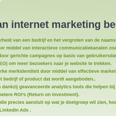
an internet
marketing bed
arheid van een bedrijf en het vergroten van de naam
or middel van interactieve communicatiekanalen zoa
oor gerichte campagnes op basis van gebruikersdat
EO) om meer bezoekers naar je website te trekken.
ke merkidentiteit door middel van effectieve marke
et bedrijf of product dat wordt aangeboden..
en dankzij geavanceerde analytics tools die helpen bi
etere ROI’s (Return on Investment).
die precies aansluit op wat je doelgroep wil zien, ho
LinkedIn Ads .