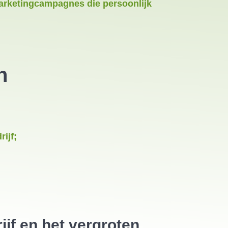
marketingcampagnes die persoonlijk
n
ijf;
jf en het vergroten