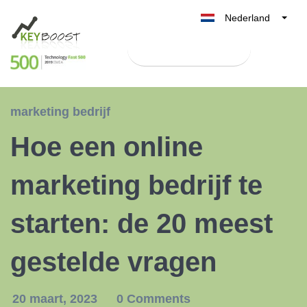
Nederland
Belgique
Test Keyboost gratis
België
France
Deutschland
marketing bedrijf
UK
Hoe een online
España
Italia
marketing bedrijf te
starten: de 20 meest
gestelde vragen
20 maart, 2023
0 Comments