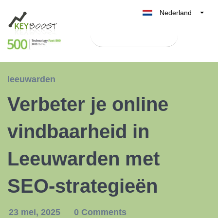
Nederland
Belgique
Test Keyboost gratis
België
France
Deutschland
leeuwarden
UK
Verbeter je online
España
Italia
vindbaarheid in
Leeuwarden met
SEO-strategieën
23 mei, 2025
0 Comments