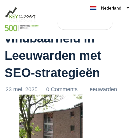
Nederland
Verbeter je online
Belgique
Test Keyboost gratis
België
vindbaarheid in
France
Deutschland
Leeuwarden met
UK
España
SEO-strategieën
Italia
23 mei, 2025
0 Comments
leeuwarden