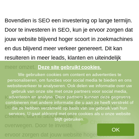
Bovendien is SEO een investering op lange termijn.
Door te investeren in SEO, kun je ervoor zorgen dat
jouw website blijvend hoger scoort in zoekmachines
en dus blijvend meer verkeer genereert. Dit kan
resulteren in meer leads, klanten en uiteindelijk
meer omzet.
Deze site gebruikt cookies.
We gebruiken cookies om content en advertenties te
personaliseren, om functies voor social media te bieden en ons
websiteverkeer te analyseren. Ook delen we informatie over uw
gebruik van onze site met onze partners voor social media,
Kortom, als je op zoek bent naar een effectieve en
adverteren en analyse. Deze partners kunnen deze gegevens
combineren met andere informatie die u aan ze heeft verstrekt of
betaalbare manier om online zichtbaarheid te
die ze hebben verzameld op basis van uw gebruik van hun
services. U gaat akkoord met onze cookies als u onze website
creëren, dan is SEO een uitstekende optie om te
blijft gebruiken.
Chat met ons
overwegen. Door te investeren in SEO, kun je
OK
ervoor zorgen dat jouw website hoger scoort in