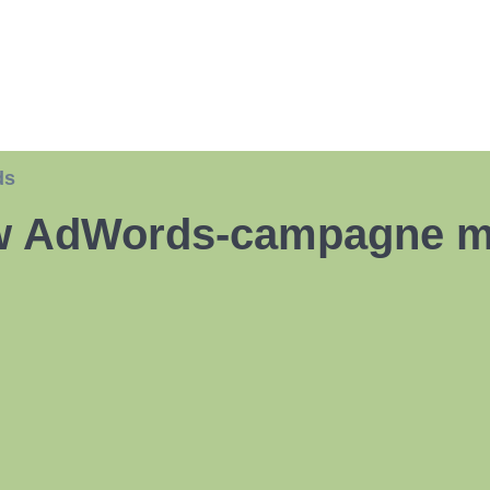
ds
uw AdWords-campagne me