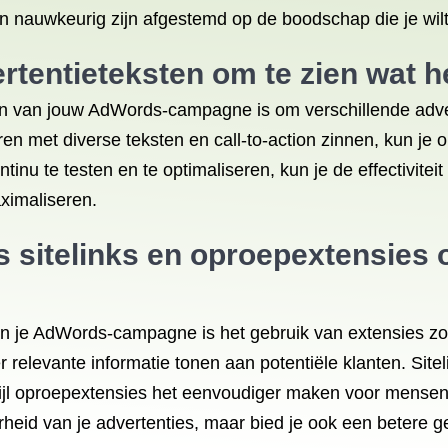
n nauwkeurig zijn afgestemd op de boodschap die je wil
rtentieteksten om te zien wat h
en van jouw AdWords-campagne is om verschillende adver
ren met diverse teksten en call-to-action zinnen, kun je
inu te testen en te optimaliseren, kun je de effectivitei
ximaliseren.
s sitelinks en oproepextensies 
an je AdWords-campagne is het gebruik van extensies zoa
 relevante informatie tonen aan potentiële klanten. Sitel
rwijl oproepextensies het eenvoudiger maken voor mense
arheid van je advertenties, maar bied je ook een betere g