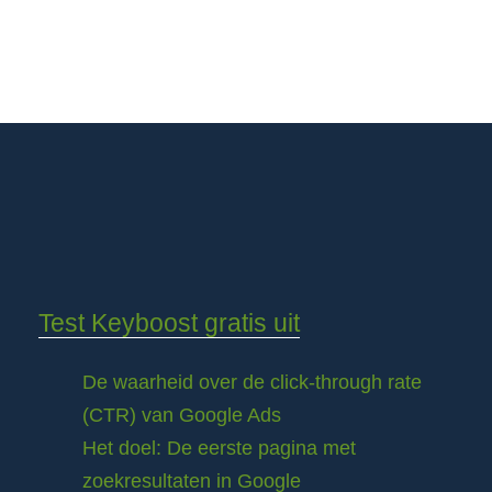
Test Keyboost gratis uit
De waarheid over de click-through rate
(CTR) van Google Ads
Het doel: De eerste pagina met
zoekresultaten in Google