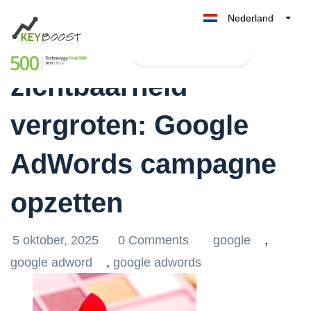
Nederland
Effectief je online
Belgique
Test Keyboost gratis
België
zichtbaarheid
France
Deutschland
vergroten: Google
UK
España
AdWords campagne
Italia
opzetten
5 oktober, 2025
0 Comments
google
,
google adword
,
google adwords