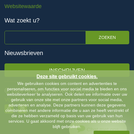
Websitewaarde
Wat zoekt u?
ZOEKEN
Nieuwsbrieven
INSCHRIJVEN
Deze site gebruikt cookies.
We gebruiken cookies om content en advertenties te
personaliseren, om functies voor social media te bieden en ons
Ⓒ 2026 All rights reserved by Keyboost |
Algemene
websiteverkeer te analyseren. Ook delen we informatie over uw
Voorwaarden
-
Privacybeleid
gebruik van onze site met onze partners voor social media,
adverteren en analyse. Deze partners kunnen deze gegevens
combineren met andere informatie die u aan ze heeft verstrekt of
die ze hebben verzameld op basis van uw gebruik van hun
services. U gaat akkoord met onze cookies als u onze website
blijft gebruiken.
Chat met ons