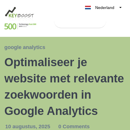
Nederland
Belgique
Test Keyboost gratis
België
France
Deutschland
google analytics
UK
Optimaliseer je
España
Italia
website met relevante
zoekwoorden in
Google Analytics
10 augustus, 2025
0 Comments