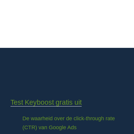
Test Keyboost gratis uit
De waarheid over de click-through rate
(CTR) van Google Ads