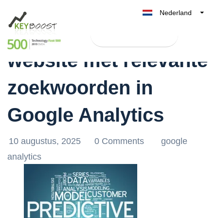
Nederland
Optimaliseer je
Belgique
Test Keyboost gratis
België
website met relevante
France
Deutschland
zoekwoorden in
UK
España
Google Analytics
Italia
10 augustus, 2025
0 Comments
google
analytics