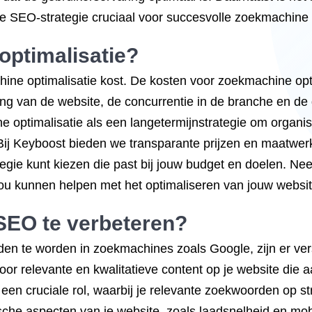
 SEO-strategie cruciaal voor succesvolle zoekmachine op
optimalisatie?
ne optimalisatie kost. De kosten voor zoekmachine opti
g van de website, de concurrentie in de branche en de do
e optimalisatie als een langetermijnstrategie om organis
. Bij Keyboost bieden we transparante prijzen en maatw
rategie kunt kiezen die past bij jouw budget en doelen. 
 jou kunnen helpen met het optimaliseren van jouw webs
SEO te verbeteren?
en te worden in zoekmachines zoals Google, zijn er ver
voor relevante en kwalitatieve content op je website die a
en cruciale rol, waarbij je relevante zoekwoorden op str
sche aspecten van je website, zoals laadsnelheid en mobi