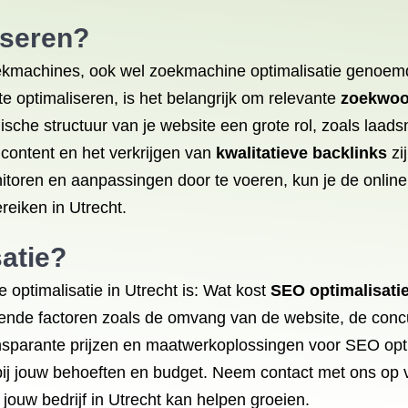
iseren
?
oekmachines, ook wel zoekmachine optimalisatie genoemd
e optimaliseren, is het belangrijk om relevante
zoekwoo
sche structuur van je website een grote rol, zoals laadsn
 content en het verkrijgen van
kwalitatieve backlinks
zi
itoren en aanpassingen door te voeren, kun je de online
reiken in Utrecht.
atie?
optimalisatie in Utrecht is: Wat kost
SEO optimalisati
llende factoren zoals de omvang van de website, de concu
ansparante prijzen en maatwerkoplossingen voor SEO optim
bij jouw behoeften en budget. Neem contact met ons op 
jouw bedrijf in Utrecht kan helpen groeien.