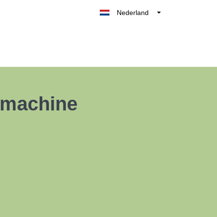
Nederland
Belgique
België
France
Deutschland
UK
ekmachine
España
Italia