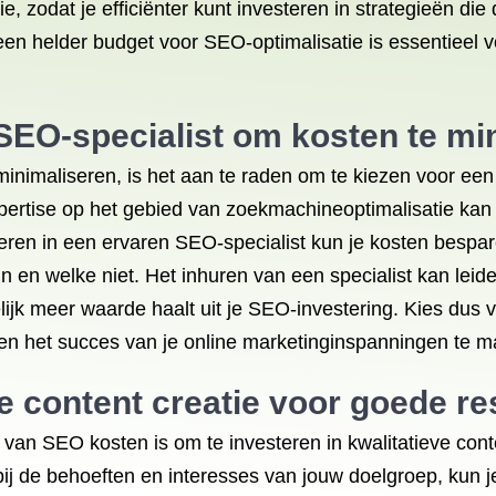
e, zodat je efficiënter kunt investeren in strategieën di
en helder budget voor SEO-optimalisatie is essentieel v
SEO-specialist om kosten te mi
inimaliseren, is het aan te raden om te kiezen voor ee
ertise op het gebied van zoekmachineoptimalisatie kan e
steren in een ervaren SEO-specialist kun je kosten bespa
zijn en welke niet. Het inhuren van een specialist kan le
elijk meer waarde haalt uit je SEO-investering. Kies du
 en het succes van je online marketinginspanningen te m
ve content creatie voor goede re
n van SEO kosten is om te investeren in kwalitatieve con
bij de behoeften en interesses van jouw doelgroep, kun je