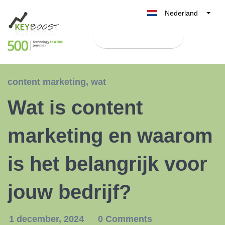
Nederland
Belgique
Test Keyboost gratis
België
France
Deutschland
content marketing
,
wat
UK
Wat is content
España
Italia
marketing en waarom
is het belangrijk voor
jouw bedrijf?
1 december, 2024
0 Comments