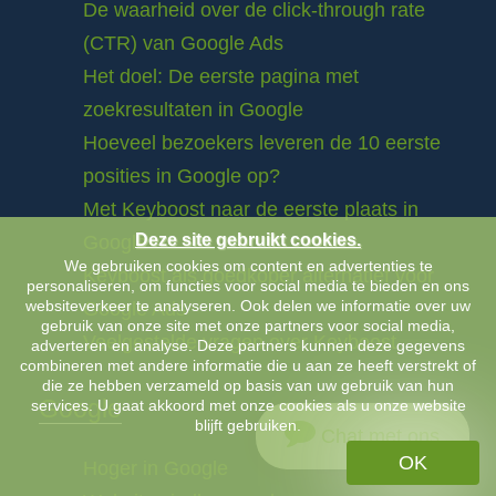
De waarheid over de click-through rate
(CTR) van Google Ads
Het doel: De eerste pagina met
zoekresultaten in Google
Hoeveel bezoekers leveren de 10 eerste
posities in Google op?
Met Keyboost naar de eerste plaats in
Deze site gebruikt cookies.
Google
We gebruiken cookies om content en advertenties te
Keyboost als goedkoper alternatief voor
personaliseren, om functies voor social media te bieden en ons
websiteverkeer te analyseren. Ook delen we informatie over uw
Google Ads
gebruik van onze site met onze partners voor social media,
Veelgestelde vragen over Keyboost
adverteren en analyse. Deze partners kunnen deze gegevens
combineren met andere informatie die u aan ze heeft verstrekt of
die ze hebben verzameld op basis van uw gebruik van hun
Google
services. U gaat akkoord met onze cookies als u onze website
blijft gebruiken.
Chat met ons
OK
Hoger in Google