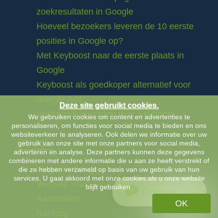
zoekresultaten in Google
Hoeveel bezoekers leveren de 10 eerste
posities in Google op?
Met Keyboost naar de eerste plaats in
Google
Keyboost als goedkoper alternatief voor
Google Ads
Deze site gebruikt cookies.
Veelgestelde vragen over Keyboost
We gebruiken cookies om content en advertenties te
personaliseren, om functies voor social media te bieden en ons
websiteverkeer te analyseren. Ook delen we informatie over uw
Google
gebruik van onze site met onze partners voor social media,
adverteren en analyse. Deze partners kunnen deze gegevens
combineren met andere informatie die u aan ze heeft verstrekt of
Hoger in Google
die ze hebben verzameld op basis van uw gebruik van hun
services. U gaat akkoord met onze cookies als u onze website
Website vindbaar maken
blijft gebruiken.
Chat met ons
Aanmelden
OK
Ranking