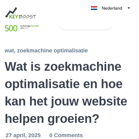
Nederland
Belgique
Test Keyboost gratis
België
France
Deutschland
wat
,
zoekmachine optimalisatie
UK
Wat is zoekmachine
España
Italia
optimalisatie en hoe
kan het jouw website
helpen groeien?
27 april, 2025
0 Comments