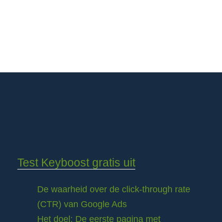
Test Keyboost gratis uit
De waarheid over de click-through rate
(CTR) van Google Ads
Het doel: De eerste pagina met