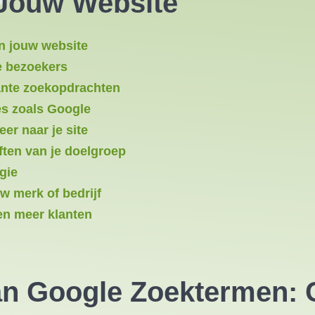
r Jouw Website
an jouw website
te bezoekers
vante zoekopdrachten
es zoals Google
er naar je site
ften van je doelgroep
gie
uw merk of bedrijf
 en meer klanten
an
Google Zoektermen
: 