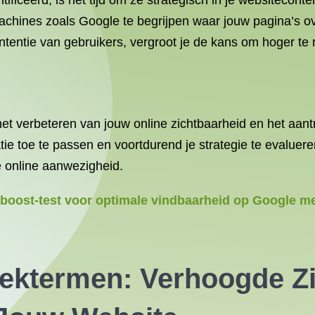
ificeerd, is het tijd om ze strategisch in je websitecont
achines zoals Google te begrijpen waar jouw pagina’s ov
intentie van gebruikers, vergroot je de kans om hoger te
het verbeteren van jouw online zichtbaarheid en het aa
e toe te passen en voortdurend je strategie te evaluere
e online aanwezigheid.
boost-test voor optimale vindbaarheid op Google me
ektermen: Verhoogde Zi