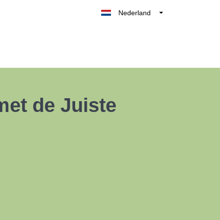
Nederland
Belgique
België
France
Deutschland
UK
met de Juiste
España
Italia