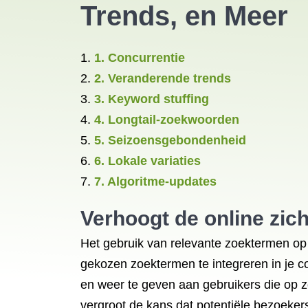
Trends, en Meer
1. Concurrentie
2. Veranderende trends
3. Keyword stuffing
4. Longtail-zoekwoorden
5. Seizoensgebondenheid
6. Lokale variaties
7. Algoritme-updates
Verhoogt de online zic
Het gebruik van relevante zoektermen op 
gekozen zoektermen te integreren in je 
en weer te geven aan gebruikers die op zoek
vergroot de kans dat potentiële bezoekers