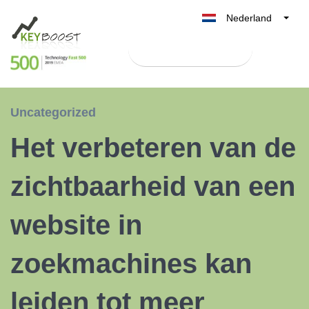
Nederland
Belgique
Test Keyboost gratis
België
France
Deutschland
Uncategorized
UK
Het verbeteren van de
España
Italia
zichtbaarheid van een
website in
zoekmachines kan
leiden tot meer