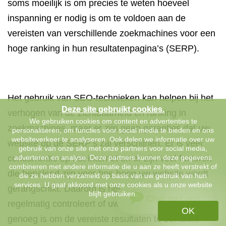
soms moeilijk is om precies te weten hoeveel
inspanning er nodig is om te voldoen aan de
vereisten van verschillende zoekmachines voor een
hoge ranking in hun resultatenpagina’s (SERP).
Het gebruik van SEO-technieken kan helpen bij het
Deze site gebruikt cookies.
verhogen van de zichtbaarheid en ranking in
We gebruiken cookies om content en advertenties te
zoekmachines, maar er zijn geen garanties dat uw
personaliseren, om functies voor social media te bieden en ons
websiteverkeer te analyseren. Ook delen we informatie over uw
website op de SERP’s zal verschijnen. Er is veel
gebruik van onze site met onze partners voor social media,
concurrentie op het internet en er zijn veel factoren
adverteren en analyse. Deze partners kunnen deze gegevens
combineren met andere informatie die u aan ze heeft verstrekt of
die bepalend zijn voor hoe hoog uw website wordt
die ze hebben verzameld op basis van uw gebruik van hun
services. U gaat akkoord met onze cookies als u onze website
gerangschikt. Daarom is het belangrijk dat u
blijft gebruiken.
Chat met ons
regelmatig controleert of uw SEO-strategie effectief
OK
genoeg is om de vereiste resultaten te behalen.