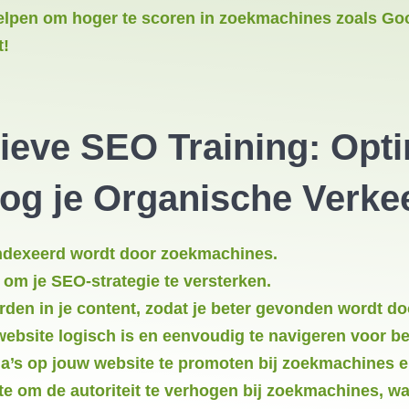
elpen om hoger te scoren in zoekmachines zoals Goog
t!
tieve
SEO Training
: Opti
og je Organische Verke
ïndexeerd wordt door zoekmachines.
 om je SEO-strategie te versterken.
rden in je content, zodat je beter gevonden wordt d
 website logisch is en eenvoudig te navigeren voor 
na’s op jouw website te promoten bij zoekmachines 
e om de autoriteit te verhogen bij zoekmachines, w