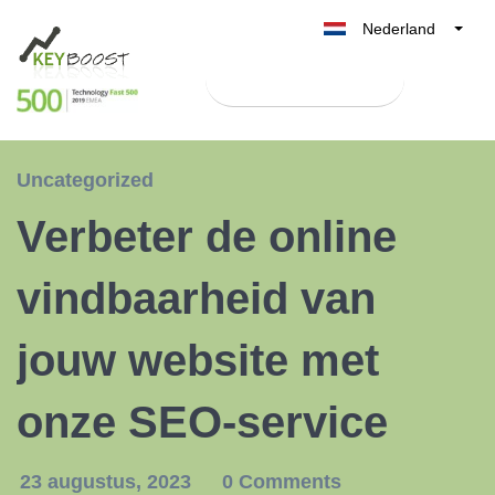
Nederland
Belgique
Test Keyboost gratis
België
France
Deutschland
Uncategorized
UK
Verbeter de online
España
Italia
vindbaarheid van
jouw website met
onze SEO-service
23 augustus, 2023
0 Comments