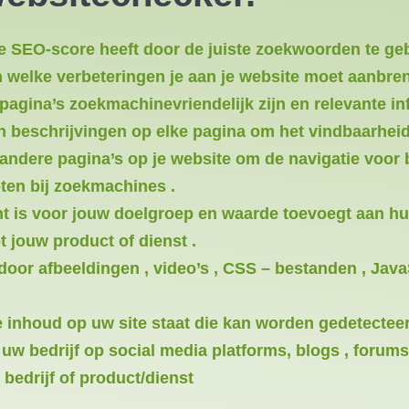
e SEO-score heeft door de juiste zoekwoorden te ge
 welke verbeteringen je aan je website moet aanbre
pagina’s zoekmachinevriendelijk zijn en relevante in
en beschrijvingen op elke pagina om het vindbaarhei
 andere pagina’s op je website om de navigatie voor
oten bij zoekmachines .
nt is voor jouw doelgroep en waarde toevoegt aan hun
 jouw product of dienst .
door afbeeldingen , video’s , CSS – bestanden , Jav
e inhoud op uw site staat die kan worden gedetecte
w bedrijf op social media platforms, blogs , forums 
 bedrijf of product/dienst