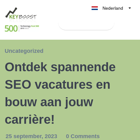
Nederland
Belgique
Test Keyboost gratis
België
France
Deutschland
Uncategorized
UK
Ontdek spannende
España
Italia
SEO vacatures en
bouw aan jouw
carrière!
25 september, 2023
0 Comments