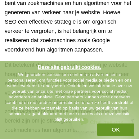
bent van zoekmachines en hun algoritmen voor het
genereren van verkeer naar je website. Hoewel
SEO een effectieve strategie is om organisch
verkeer te vergroten, is het belangrijk om te
realiseren dat zoekmachines zoals Google
voortdurend hun algoritmen aanpassen.
Dit betekent dat wat vandaag werkt om je website
Deze site gebruikt cookies.
hoog te laten ranken, morgen misschien niet meer
We gebruiken cookies om content en advertenties te
personaliseren, om functies voor social media te bieden en ons
effectief is. Als SEO-professional moet je
websiteverkeer te analyseren. Ook delen we informatie over uw
gebruik van onze site met onze partners voor social media,
voortdurend op de hoogte blijven van de nieuwste
adverteren en analyse. Deze partners kunnen deze gegevens
trends en ontwikkelingen in de wereld van
combineren met andere informatie die u aan ze heeft verstrekt of
die ze hebben verzameld op basis van uw gebruik van hun
zoekmachineoptimalisatie. Je moet flexibel zijn en
services. U gaat akkoord met onze cookies als u onze website
blijft gebruiken.
bereid zijn om je strategieën aan te passen wanneer
Chat met ons
OK
zoekmachines hun algoritmen wijzigen.