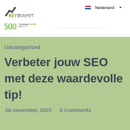
Nederland
Belgique
Test Keyboost gratis
België
France
Deutschland
Uncategorized
UK
Verbeter jouw SEO
España
Italia
met deze waardevolle
tip!
26 november, 2023
0 Comments