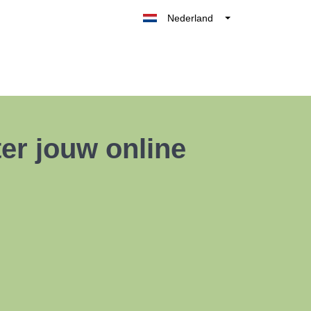
Nederland
Belgique
België
France
Deutschland
UK
er jouw online
España
Italia