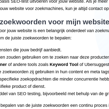
basis SEO-test uitvoeren voor jouw website. Als je meer 
n jouw website voor zoekmachines, kun je altijd contact
zoekwoorden
voor mijn websit
oor jouw website is een belangrijk onderdeel van zoekma
 om de juiste zoekwoorden te bepalen:
ensten die jouw bedrijf aanbiedt.
en zouden gebruiken om te zoeken naar deze producten 
ner
of andere tools zoals
Keyword Tool
of Ubersuggest
e zoekwoorden zij gebruiken in hun content en meta tags
n specifieke zoekopdrachten die minder concurrentie hebb
ifieke product of dienst.
el van SEO testing, bijvoorbeeld met behulp van de gra
 bepalen van de juiste zoekwoorden een continu proces is