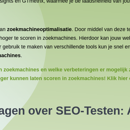
ights en GTmetrix, waarmee je de laadsnelheid van jou
van
zoekmachineoptimalisatie
. Door middel van deze t
hoger te scoren in zoekmachines. Hierdoor kan jouw we
r gebruik te maken van verschillende tools kun je snel e
machines
.
in zoekmachines en welke verbeteringen er mogelijk 
oger kunnen laten scoren in zoekmachines! Klik hier
agen over SEO-Testen: A