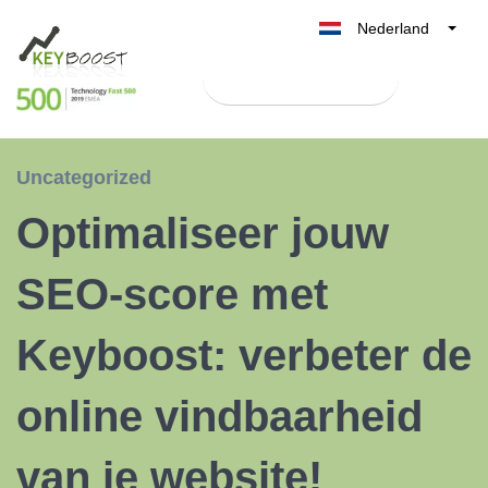
Nederland
Belgique
Test Keyboost gratis
België
France
Deutschland
Uncategorized
UK
Optimaliseer jouw
España
Italia
SEO-score met
Keyboost: verbeter de
online vindbaarheid
van je website!