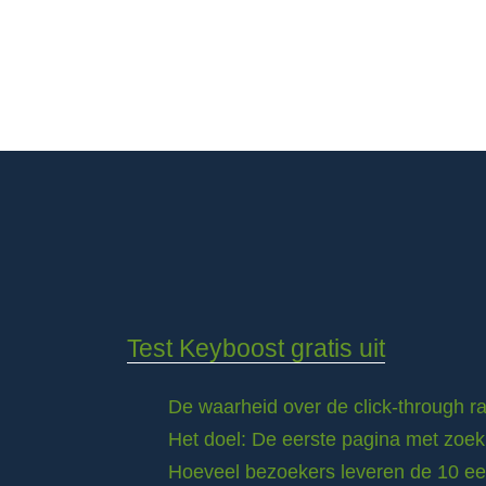
Test Keyboost gratis uit
De waarheid over de click-through 
Het doel: De eerste pagina met zoek
Hoeveel bezoekers leveren de 10 eer