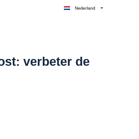
Nederland
Belgique
België
France
Deutschland
UK
st: verbeter de
España
Italia