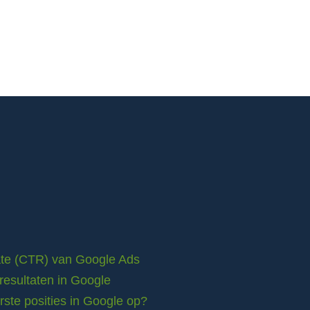
rate (CTR) van Google Ads
resultaten in Google
ste posities in Google op?