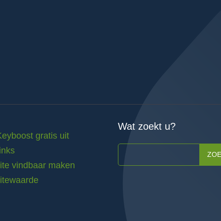
Wat zoekt u?
Keyboost gratis uit
inks
ZO
te vindbaar maken
itewaarde