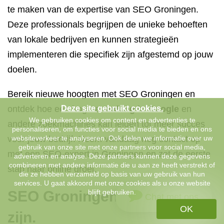
te maken van de expertise van SEO Groningen.
Deze professionals begrijpen de unieke behoeften
van lokale bedrijven en kunnen strategieën
implementeren die specifiek zijn afgestemd op jouw
doelen.
Bereik nieuwe hoogten met SEO Groningen en
ontdek hoe een hogere
Deze site gebruikt cookies.
ranking in Google
en
We gebruiken cookies om content en advertenties te
andere zoekmachines kan leiden tot meer succes
personaliseren, om functies voor social media te bieden en ons
voor jouw bedrijf. Neem vandaag nog contact op
websiteverkeer te analyseren. Ook delen we informatie over uw
gebruik van onze site met onze partners voor social media,
met een SEO-expert in Groningen en zet de eerste
adverteren en analyse. Deze partners kunnen deze gegevens
combineren met andere informatie die u aan ze heeft verstrekt of
stap naar online groei.
die ze hebben verzameld op basis van uw gebruik van hun
services. U gaat akkoord met onze cookies als u onze website
SEO Groningen kan duur
blijft gebruiken.
Chat met ons
OK
zijn.