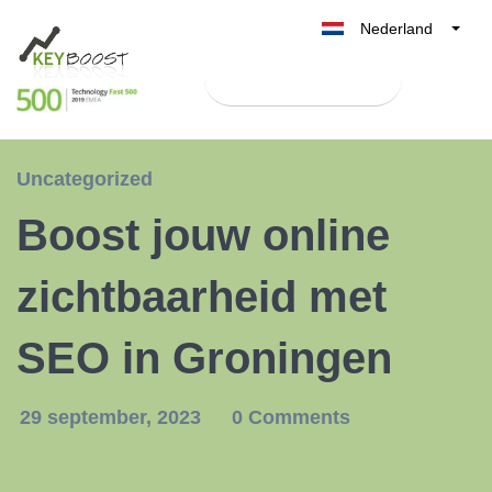
Nederland
Belgique
Test Keyboost gratis
België
France
Deutschland
Uncategorized
UK
Boost jouw online
España
Italia
zichtbaarheid met
SEO in Groningen
29 september, 2023
0 Comments