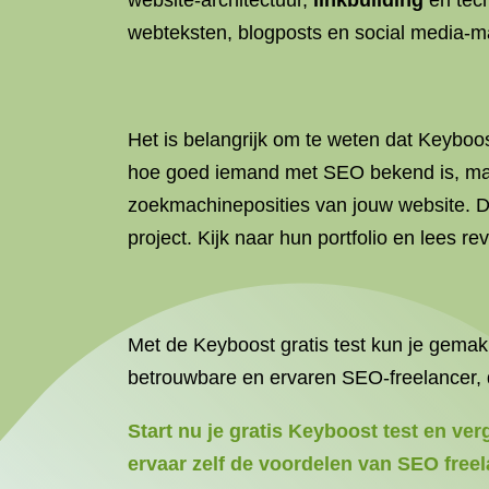
website-architectuur,
linkbuilding
en tec
webteksten, blogposts en social media-mar
Het is belangrijk om te weten dat Keyboos
hoe goed iemand met SEO bekend is, maar h
zoekmachineposities van jouw website. Da
project. Kijk naar hun portfolio en lees r
Met de Keyboost gratis test kun je gemakk
betrouwbare en ervaren SEO-freelancer, d
Start nu je gratis Keyboost test en ve
ervaar zelf de voordelen van SEO freel