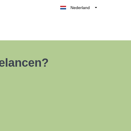
Nederland
Belgique
België
France
Deutschland
UK
elancen?
España
Italia