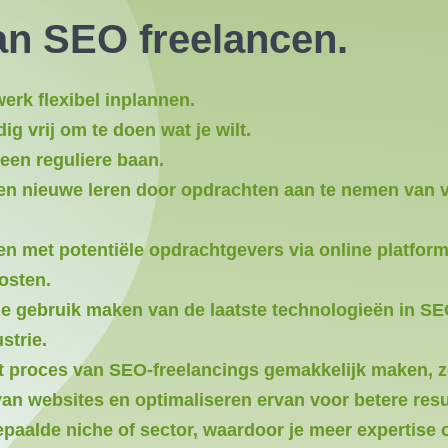
an SEO freelancen.
werk flexibel inplannen.
ig vrij om te doen wat je wilt.
een reguliere baan.
en nieuwe leren door opdrachten aan te nemen van v
n met potentiële opdrachtgevers via online platfor
osten.
die gebruik maken van de laatste technologieën in SEO
strie.
het proces van SEO-freelancings gemakkelijk maken, 
 van websites en optimaliseren ervan voor betere res
 bepaalde niche of sector, waardoor je meer expertis