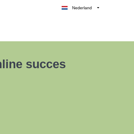
Nederland
Belgique
België
France
Deutschland
UK
nline succes
España
Italia