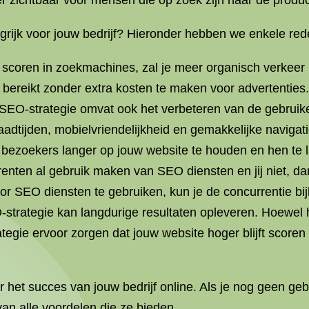
 zichtbaar voor mensen die op zoek zijn naar de producte
ijk voor jouw bedrijf? Hieronder hebben we enkele rede
 scoren in zoekmachines, zal je meer organisch verkeer 
n bereikt zonder extra kosten te maken voor advertenties.
SEO-strategie omvat ook het verbeteren van de gebruike
aadtijden, mobielvriendelijkheid en gemakkelijke navigati
ezoekers langer op jouw website te houden en hen te la
enten al gebruik maken van SEO diensten en jij niet, dan
or SEO diensten te gebruiken, kun je de concurrentie bij
strategie kan langdurige resultaten opleveren. Hoewel h
ategie ervoor zorgen dat jouw website hoger blijft scor
 het succes van jouw bedrijf online. Als je nog geen geb
an alle voordelen die ze bieden.