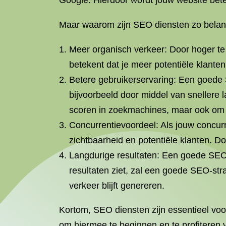
Google. Hierdoor wordt jouw website beter
Maar waarom zijn SEO diensten zo belangr
Meer organisch verkeer: Door hoger te
betekent dat je meer potentiële klante
Betere gebruikerservaring: Een goede 
bijvoorbeeld door middel van snellere l
scoren in zoekmachines, maar ook om b
Concurrentievoordeel: Als jouw concurr
zichtbaarheid en potentiële klanten. Do
Langdurige resultaten: Een goede SEO-
resultaten ziet, zal een goede SEO-str
verkeer blijft genereren.
Kortom, SEO diensten zijn essentieel voor
om hiermee te beginnen en te profiteren v