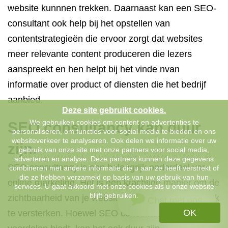
website kunnnen trekken. Daarnaast kan een SEO-
consultant ook help bij het opstellen van
contentstrategieën die ervoor zorgt dat websites
meer relevante content produceren die lezers
aanspreekt en hen helpt bij het vinde nvan
informatie over product of diensten die het bedrijf
aanbied.
Deze site gebruikt cookies.
We gebruiken cookies om content en advertenties te
SEO consultancy
kan duur
personaliseren, om functies voor social media te bieden en ons
websiteverkeer te analyseren. Ook delen we informatie over uw
zijn.
gebruik van onze site met onze partners voor social media,
adverteren en analyse. Deze partners kunnen deze gegevens
SEO consultancy is een belangrijk onderdeel van
combineren met andere informatie die u aan ze heeft verstrekt of
die ze hebben verzameld op basis van uw gebruik van hun
online marketing. Het is een krachtige manier om de
services. U gaat akkoord met onze cookies als u onze website
blijft gebruiken.
zichtbaarheid van je website te vergroten en je merk
Chat met ons
OK
te versterken. Hoewel SEO consultancy veel