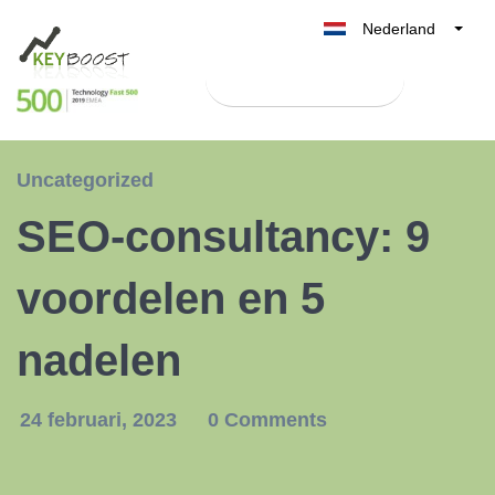
Nederland
Belgique
Test Keyboost gratis
België
France
Deutschland
Uncategorized
UK
SEO-consultancy: 9
España
Italia
voordelen en 5
nadelen
24 februari, 2023
0 Comments