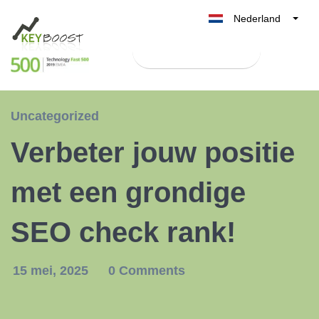
Nederland
Belgique
Test Keyboost gratis
België
France
Deutschland
Uncategorized
UK
Verbeter jouw positie
España
Italia
met een grondige
SEO check rank!
15 mei, 2025
0 Comments