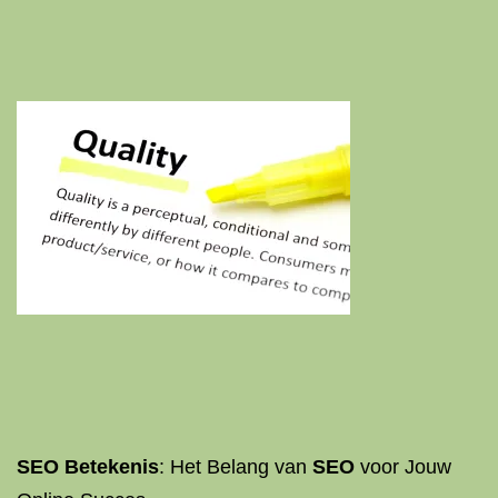
SEO Betekenis
: Het Belang van
SEO
voor Jouw