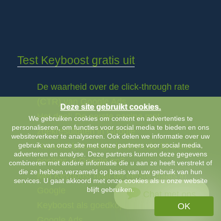
Test Keyboost gratis uit
De waarheid over de click-through rate
(CTR) van Google Ads
Deze site gebruikt cookies.
Het doel: De eerste pagina met
We gebruiken cookies om content en advertenties te
personaliseren, om functies voor social media te bieden en ons
zoekresultaten in Google
websiteverkeer te analyseren. Ook delen we informatie over uw
gebruik van onze site met onze partners voor social media,
Hoeveel bezoekers leveren de 10 eerste
adverteren en analyse. Deze partners kunnen deze gegevens
posities in Google op?
combineren met andere informatie die u aan ze heeft verstrekt of
die ze hebben verzameld op basis van uw gebruik van hun
Met Keyboost naar de eerste plaats in
services. U gaat akkoord met onze cookies als u onze website
blijft gebruiken.
Google
Chat met ons
Keyboost als goedkoper alternatief voor
OK
Google Ads