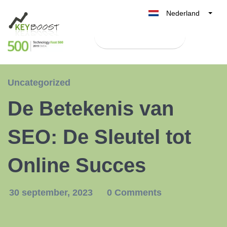
Nederland
Belgique
Test Keyboost gratis
België
France
Deutschland
Uncategorized
UK
De Betekenis van
España
Italia
SEO: De Sleutel tot
Online Succes
30 september, 2023
0 Comments