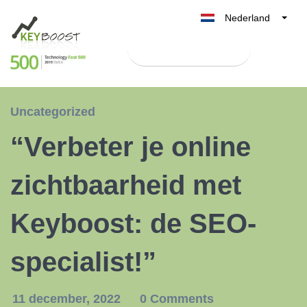
Nederland
Belgique
Test Keyboost gratis
België
France
Deutschland
Uncategorized
UK
“Verbeter je online
España
Italia
zichtbaarheid met
Keyboost: de SEO-
specialist!”
11 december, 2022
0 Comments